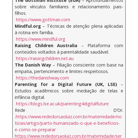
The Gottman Institute (EUA)
– Aprofundamentos
sobre vínculos familiares e relacionamento pais-
filhos.
https://www.gottman.com
Mindful.org
– Técnicas de atenção plena aplicadas
à rotina em família.
https://www.mindful.org
Raising Children Australia
– Plataforma com
conteúdos voltados à parentalidade saudável.
https://raisingchildren.net.au
The Danish Way
– Filiação consciente com base na
empatia, pertencimento e limites respeitosos.
https://thedanishway.com
Parenting for a Digital Future (UK, LSE)
–
Estudos acadêmicos sobre mediação de telas e
infância digital.
https://blogs.lse.ac.uk/parenting4digitalfuture
Rede D’Or.
.
https://www.rededorsaoluiz.com.br/maternidade/no
ticias/artigo/parto-humanizado-o-que-e-beneficios-
e-como-se-preparar
https://www.rededorsaoluiz.com.br/maternidade/ser