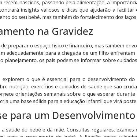
m recém-nascidos, passando pela alimentação, a importânci
ntrará insights valiosos e dicas que ajudarão a facilita
ento do seu bebê, mas também do fortalecimento dos laços 
jamento na Gravidez
de preparar o espaço físico e financeiro, mas também envol
ram adequadamente para a chegada de um filho enfrentam 
 do planejamento, os pais podem se informar sobre cuidado
explorem o que é essencial para o desenvolvimento do beb
e nutrição, exercícios e cuidados de saúde que são crucia
rnece orientações semanais sobre o que esperar durante 
ria uma base sólida para a educação infantil que virá poste
ase para um Desenvolvimento
r a saúde do bebê e da mãe. Consultas regulares, exames
 para o crescimento do bebê. A ligação entre cuidado